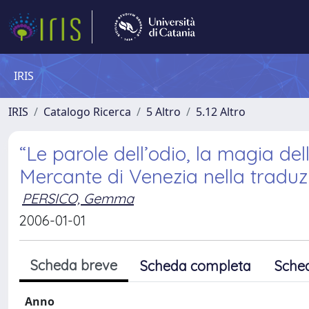
IRIS
IRIS
Catalogo Ricerca
5 Altro
5.12 Altro
“Le parole dell’odio, la magia dell
Mercante di Venezia nella traduz
PERSICO, Gemma
2006-01-01
Scheda breve
Scheda completa
Sche
Anno