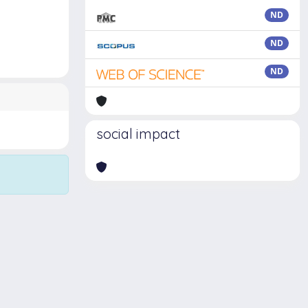
ND
ND
ND
social impact