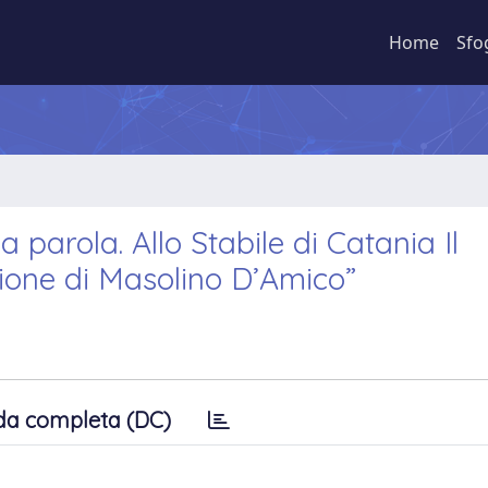
Home
Sfo
a parola. Allo Stabile di Catania Il
ione di Masolino D’Amico”
da completa (DC)