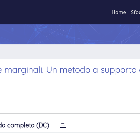
Home
Sfo
le marginali. Un metodo a supporto 
da completa (DC)