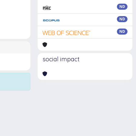
ND
ND
ND
social impact