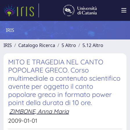
IRIS
IRIS
Catalogo Ricerca
5 Altro
5.12 Altro
MITO E TRAGEDIA NEL CANTO
POPOLARE GRECO. Corso
multimediale a contenuto scientifico
avente per oggetto il canto
popolare greco in formato power
point della durata di 10 ore.
ZIMBONE, Anna Maria
2009-01-01