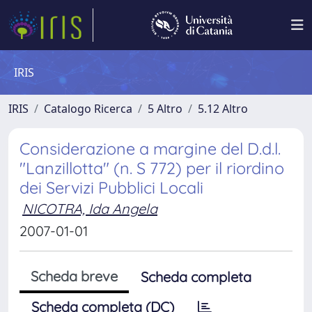
IRIS
IRIS
Catalogo Ricerca
5 Altro
5.12 Altro
Considerazione a margine del D.d.l.
"Lanzillotta" (n. S 772) per il riordino
dei Servizi Pubblici Locali
NICOTRA, Ida Angela
2007-01-01
Scheda breve
Scheda completa
Scheda completa (DC)