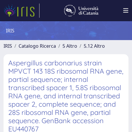
IRIS
IRIS
Catalogo Ricerca
5 Altro
5.12 Altro
Aspergillus carbonarius strain
MPVCT 143 18S ribosomal RNA gene,
partial sequence; internal
transcribed spacer 1, 5.8S ribosomal
RNA gene, and internal transcribed
spacer 2, complete sequence; and
28S ribosomal RNA gene, partial
sequence. GenBank accession
EU440767