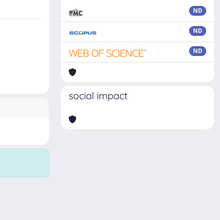
ND
ND
ND
social impact