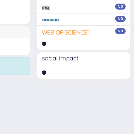
ND
ND
ND
social impact