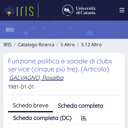
IRIS
IRIS
Catalogo Ricerca
5 Altro
5.12 Altro
Funzione politica e sociale di clubs
service (cinque più tre). (Articolo)
GALVAGNO, Rosalba
1981-01-01
Scheda breve
Scheda completa
Scheda completa (DC)