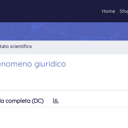
Home
Sfo
tato scientifico
fenomeno giuridico
a completa (DC)