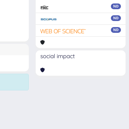
ND
ND
ND
social impact