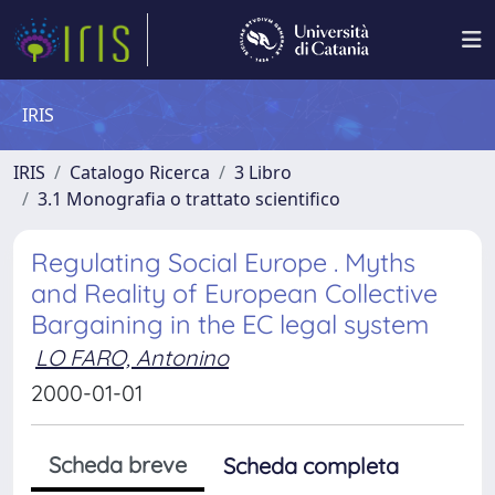
IRIS
IRIS
Catalogo Ricerca
3 Libro
3.1 Monografia o trattato scientifico
Regulating Social Europe . Myths
and Reality of European Collective
Bargaining in the EC legal system
LO FARO, Antonino
2000-01-01
Scheda breve
Scheda completa