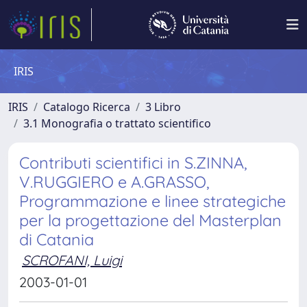
IRIS
IRIS
Catalogo Ricerca
3 Libro
3.1 Monografia o trattato scientifico
Contributi scientifici in S.ZINNA,
V.RUGGIERO e A.GRASSO,
Programmazione e linee strategiche
per la progettazione del Masterplan
di Catania
SCROFANI, Luigi
2003-01-01