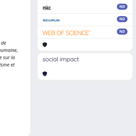
ND
ND
ND
 de
 humaine,
e sur la
social impact
nisme et