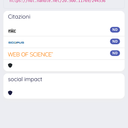
https://hdl.handle.net/20.500.11769/244336
Citazioni
ND
ND
ND
social impact
Powered by
IRIS
-
about IRIS
-