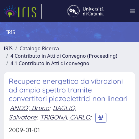
IRIS
IRIS
Catalogo Ricerca
4 Contributo in Atti di Convegno (Proceeding)
4.1 Contributo in Atti di convegno
Recupero energetico da vibrazioni
ad ampio spettro tramite
convertitori piezoelettrici non lineari
ANDO', Bruno
;
BAGLIO,
Salvatore
;
TRIGONA, CARLO
;
2009-01-01