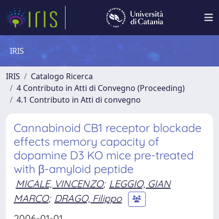
IRIS
IRIS
Catalogo Ricerca
4 Contributo in Atti di Convegno (Proceeding)
4.1 Contributo in Atti di convegno
Cannabinoid CB1 receptor blockade
effects memory capacity of
dopamine D3 KO mice pre-treated
with β-amyloid peptide
MICALE, VINCENZO
;
LEGGIO, GIAN
MARCO
;
DRAGO, Filippo
2006-01-01