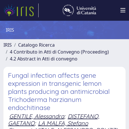
IRIS
IRIS
Catalogo Ricerca
4 Contributo in Atti di Convegno (Proceeding)
4.2 Abstract in Atti di convegno
Fungal infection affects gene
expression in transgenic lemon
plants producing an antimicrobial
Trichoderma harzianum
endochitinase
GENTILE, Alessandra
;
DISTEFANO,
GAETANO
;
LA MALFA, Stefano