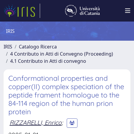
IRIS
IRIS
Catalogo Ricerca
4 Contributo in Atti di Convegno (Proceeding)
4.1 Contributo in Atti di convegno
Conformational properties and
copper(II) complex speciation of the
peptide frament homologue to the
84-114 region of the human prion
protein
RIZZARELLI, Enrico
;