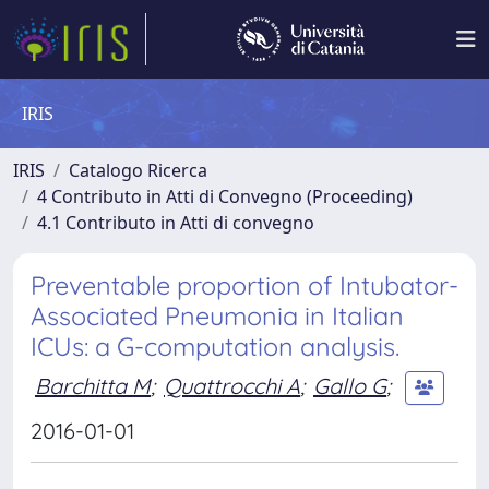
IRIS
IRIS
Catalogo Ricerca
4 Contributo in Atti di Convegno (Proceeding)
4.1 Contributo in Atti di convegno
Preventable proportion of Intubator-
Associated Pneumonia in Italian
ICUs: a G-computation analysis.
Barchitta M
;
Quattrocchi A
;
Gallo G
;
2016-01-01