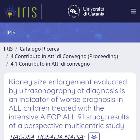
IRIS
IRIS
Catalogo Ricerca
4 Contributo in Atti di Convegno (Proceeding)
4.1 Contributo in Atti di convegno
Kidney size enlargement evaluated
by ultrasonography at diagnosis is
an indicator of worse prognosis in
ALL children treated with the
intensive AIEOP ALL 91 study: results
of a perspective multicentric study
RAGUSA, ROSALIA MARIA
;