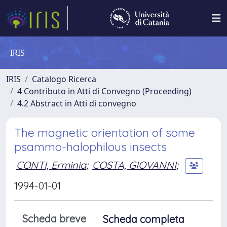
IRIS
IRIS
Catalogo Ricerca
4 Contributo in Atti di Convegno (Proceeding)
4.2 Abstract in Atti di convegno
The magnetic orientation of some
psammo-halophilous insects
CONTI, Erminia
;
COSTA, GIOVANNI
;
1994-01-01
Scheda breve
Scheda completa