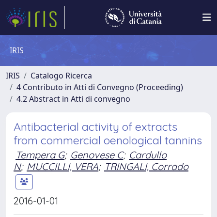
IRIS
IRIS
Catalogo Ricerca
4 Contributo in Atti di Convegno (Proceeding)
4.2 Abstract in Atti di convegno
Antibacterial activity of extracts
from commercial oenological tannins
Tempera G
;
Genovese C
;
Cardullo
N
;
MUCCILLI, VERA
;
TRINGALI, Corrado
2016-01-01