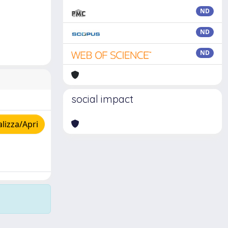
ND
ND
ND
social impact
lizza/Apri