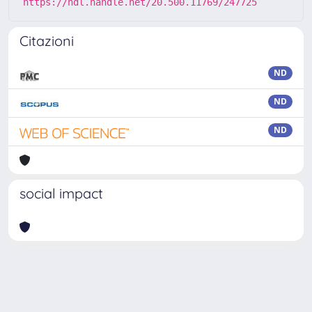
https://hdl.handle.net/20.500.11769/247725
Citazioni
ND
ND
ND
social impact
Powered by
IRIS
-
about IRIS
-