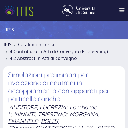
IRIS
IRIS
Catalogo Ricerca
4 Contributo in Atti di Convegno (Proceeding)
4.2 Abstract in Atti di convegno
Simulazioni preliminari per
rivelazione di neutroni in
accoppiamento con apparati per
particelle cariche
AUDITORE, LUCREZIA
;
Lombardo
I.
;
MINNITI, TRIESTINO
;
MORGANA,
EMANUELE
;
POLITI,
Giuseppe
;
QUATTROCCHI, LUCIA
;
RIZZO,