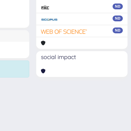
ND
ND
ND
social impact