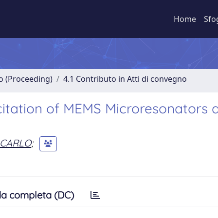
Home
Sfo
no (Proceeding)
4.1 Contributo in Atti di convegno
citation of MEMS Microresonators 
 CARLO
;
a completa (DC)