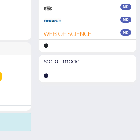
ND
ND
ND
social impact