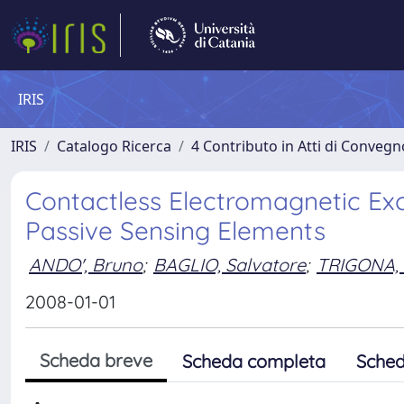
IRIS
IRIS
Catalogo Ricerca
4 Contributo in Atti di Conveg
Contactless Electromagnetic Ex
Passive Sensing Elements
ANDO', Bruno
;
BAGLIO, Salvatore
;
TRIGONA,
2008-01-01
Scheda breve
Scheda completa
Sched