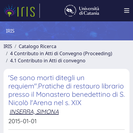
IRIS
IRIS
Catalogo Ricerca
4 Contributo in Atti di Convegno (Proceeding)
4.1 Contributo in Atti di convegno
'Se sono morti ditegli un
requiem".Pratiche di restauro librario
presso il Monastero benedettino di S.
Nicolò l'Arena nel s. XIX
INSERRA, SIMONA
2015-01-01