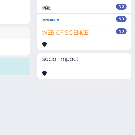
ND
ND
ND
social impact