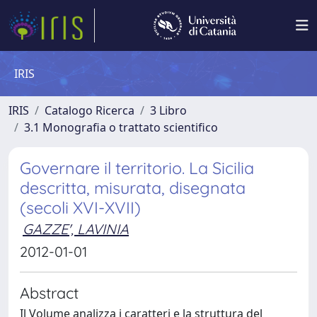
IRIS
IRIS
Catalogo Ricerca
3 Libro
3.1 Monografia o trattato scientifico
Governare il territorio. La Sicilia
descritta, misurata, disegnata
(secoli XVI-XVII)
GAZZE', LAVINIA
2012-01-01
Abstract
Il Volume analizza i caratteri e la struttura del