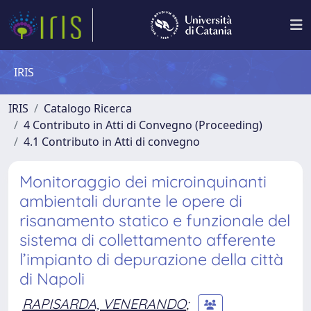
IRIS
IRIS
Catalogo Ricerca
4 Contributo in Atti di Convegno (Proceeding)
4.1 Contributo in Atti di convegno
Monitoraggio dei microinquinanti
ambientali durante le opere di
risanamento statico e funzionale del
sistema di collettamento afferente
l’impianto di depurazione della città
di Napoli
RAPISARDA, VENERANDO
;