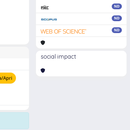
ND
ND
ND
social impact
a/Apri