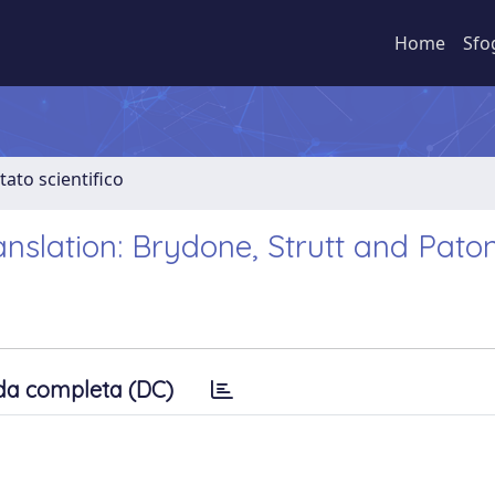
Home
Sfo
tato scientifico
ranslation: Brydone, Strutt and Pato
da completa (DC)