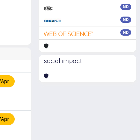
ND
ND
ND
social impact
/Apri
/Apri