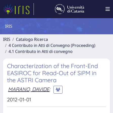
IRIS
IRIS
Catalogo Ricerca
4 Contributo in Atti di Convegno (Proceeding)
4.1 Contributo in Atti di convegno
Characterization of the Front-End
EASIROC for Read-Out of SiPM in
the ASTRI Camera
MARANO, DAVIDE
;
2012-01-01