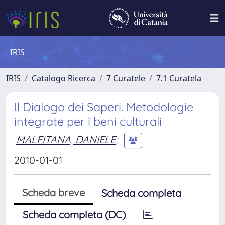
IRIS
IRIS
Catalogo Ricerca
7 Curatele
7.1 Curatela
Il Dialogo dei Saperi. Metodologie
integrate per i beni culturali
MALFITANA, DANIELE
;
2010-01-01
Scheda breve
Scheda completa
Scheda completa (DC)