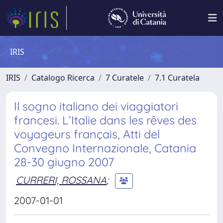
IRIS
IRIS
Catalogo Ricerca
7 Curatele
7.1 Curatela
Il sogno italiano dei viaggiatori
francesi. L’Italie dans les rêves des
voyageurs français, Atti del
Convegno Internazionale, Catania
28-30 giugno 2007
CURRERI, ROSSANA
;
2007-01-01