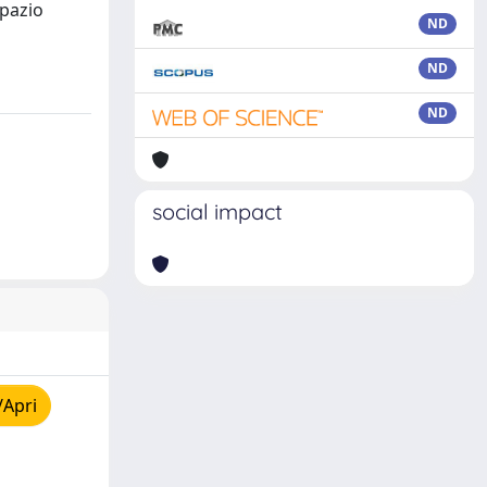
spazio
ND
ND
ND
social impact
/Apri