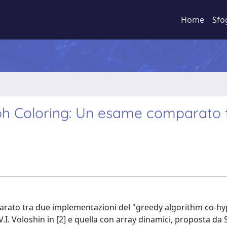
Home
Sfo
h Coloring: Un esame comparato 
parato tra due implementazioni del "greedy algorithm co-h
.I. Voloshin in [2] e quella con array dinamici, proposta da S