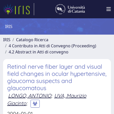
IRIS
IRIS
Catalogo Ricerca
4 Contributo in Atti di Convegno (Proceeding)
4.2 Abstract in Atti di convegno
Retinal nerve fiber layer and visual
field changes in ocular hypertensive,
glaucoma suspects and
glaucomatous
LONGO, ANTONIO
;
UVA, Maurizio
Giacinto
;
2004-01-01