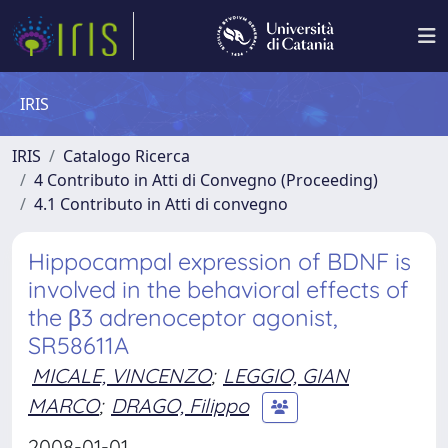
IRIS
IRIS
Catalogo Ricerca
4 Contributo in Atti di Convegno (Proceeding)
4.1 Contributo in Atti di convegno
Hippocampal expression of BDNF is
involved in the behavioral effects of
the β3 adrenoceptor agonist,
SR58611A
MICALE, VINCENZO
;
LEGGIO, GIAN
MARCO
;
DRAGO, Filippo
2008-01-01