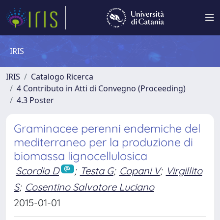
IRIS
IRIS
Catalogo Ricerca
4 Contributo in Atti di Convegno (Proceeding)
4.3 Poster
Graminacee perenni endemiche del
mediterraneo per la produzione di
biomassa lignocellulosica
Scordia D
;
Testa G
;
Copani V
;
Virgillito
S
;
Cosentino Salvatore Luciano
2015-01-01