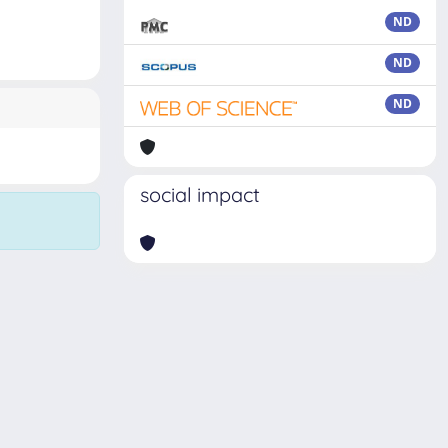
ND
ND
ND
social impact