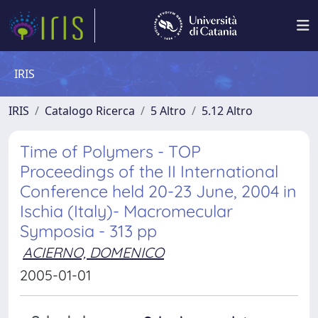
IRIS
IRIS
Catalogo Ricerca
5 Altro
5.12 Altro
Time of Polymers - TOP
Proceedings of the II International
Conference held 20-23 June, 2004 in
Ischia (Italy)- Macromecular
Symposia - 313 pp
ACIERNO, DOMENICO
2005-01-01