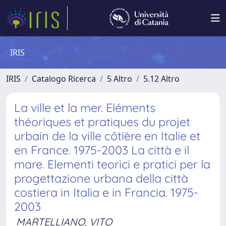
IRIS
IRIS
Catalogo Ricerca
5 Altro
5.12 Altro
La ville et la mer. Eléments
théoriques et pratiques du projet
urbain de la ville côtière en Italie et
en France. 1975-2003 La città e il
mare. Elementi teorici e pratici per la
progettazione urbana della città
costiera in Italia e in Francia. 1975-
2003
MARTELLIANO, VITO