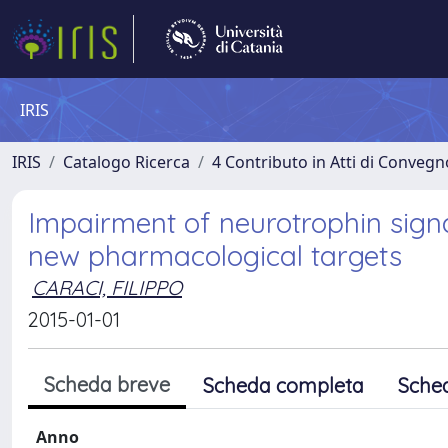
IRIS
IRIS
Catalogo Ricerca
4 Contributo in Atti di Conveg
Impairment of neurotrophin signa
new pharmacological targets
CARACI, FILIPPO
2015-01-01
Scheda breve
Scheda completa
Sche
Anno