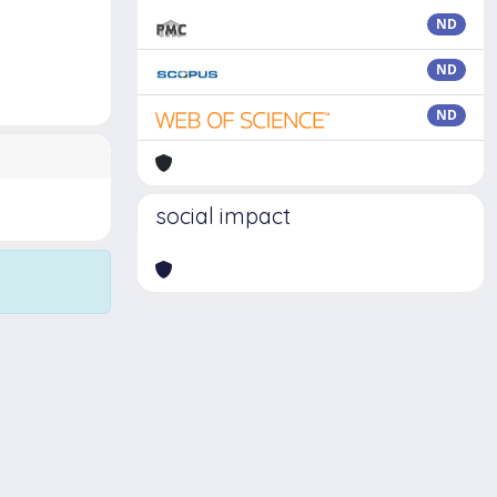
ND
ND
ND
social impact