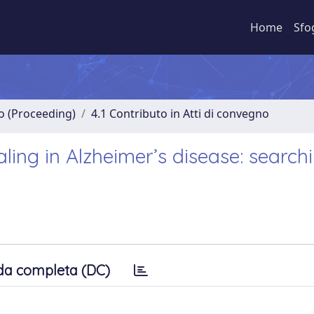
Home
Sfo
no (Proceeding)
4.1 Contributo in Atti di convegno
ling in Alzheimer’s disease: searchi
da completa (DC)