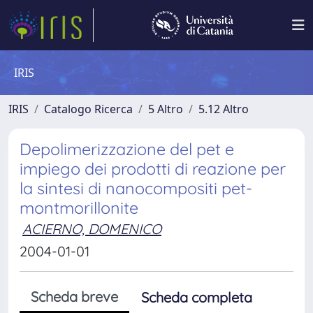
IRIS
IRIS
Catalogo Ricerca
5 Altro
5.12 Altro
Depolimerizzazione del pet e
impiego dei prodotti di reazione per
la sintesi di nanocompositi pet-
montmorillonite
ACIERNO, DOMENICO
2004-01-01
Scheda breve
Scheda completa