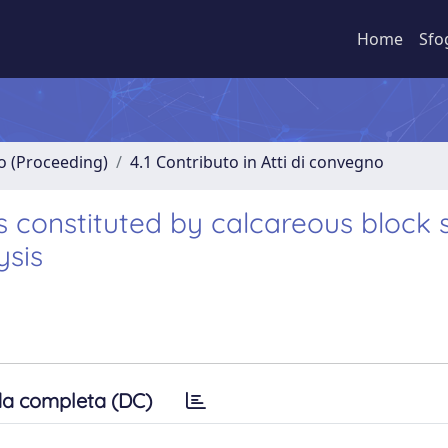
Home
Sfo
no (Proceeding)
4.1 Contributo in Atti di convegno
s constituted by calcareous block 
ysis
a completa (DC)