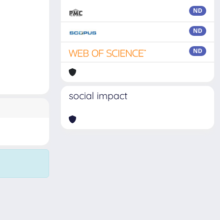
ND
ND
ND
social impact