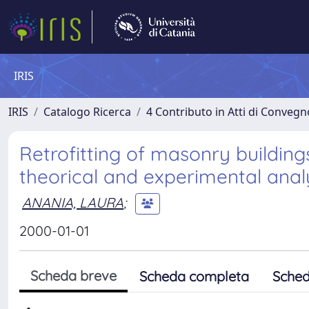
IRIS
IRIS
Catalogo Ricerca
4 Contributo in Atti di Conveg
Retrofitting of masonry building
theorical and experimental anal
ANANIA, LAURA
;
2000-01-01
Scheda breve
Scheda completa
Sched