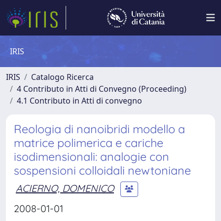
IRIS
IRIS
Catalogo Ricerca
4 Contributo in Atti di Convegno (Proceeding)
4.1 Contributo in Atti di convegno
Reologia di nanoibridi modello a
matrice polimerica e cariche
isodimensionali: analogie con
sospensioni colloidali newtoniane
ACIERNO, DOMENICO
2008-01-01