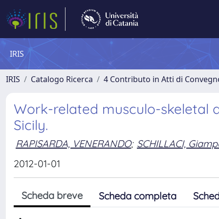
IRIS
IRIS
Catalogo Ricerca
4 Contributo in Atti di Conveg
Work-related musculo-skeletal d
Sicily.
RAPISARDA, VENERANDO
;
SCHILLACI, Giamp
2012-01-01
Scheda breve
Scheda completa
Sched