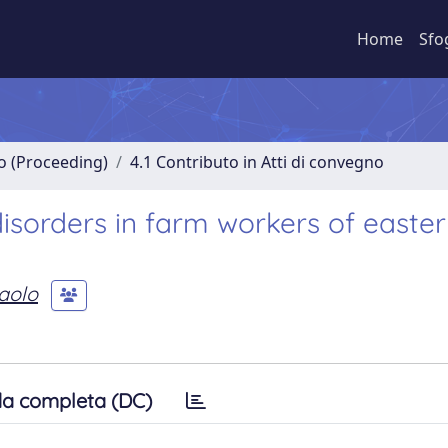
Home
Sfo
no (Proceeding)
4.1 Contributo in Atti di convegno
isorders in farm workers of easte
aolo
a completa (DC)