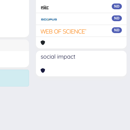
ND
ND
ND
social impact