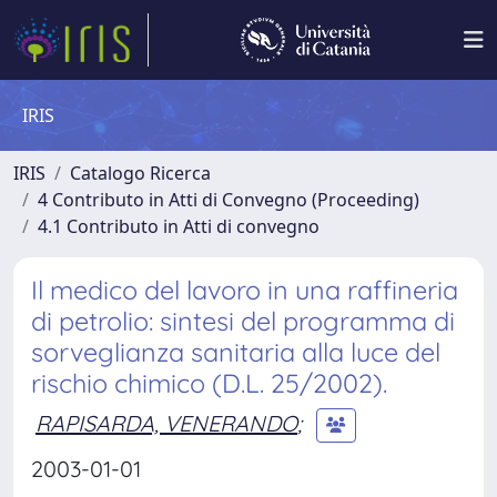
IRIS
IRIS
Catalogo Ricerca
4 Contributo in Atti di Convegno (Proceeding)
4.1 Contributo in Atti di convegno
Il medico del lavoro in una raffineria
di petrolio: sintesi del programma di
sorveglianza sanitaria alla luce del
rischio chimico (D.L. 25/2002).
RAPISARDA, VENERANDO
;
2003-01-01