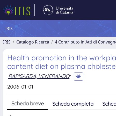
IRIS
IRIS
Catalogo Ricerca
4 Contributo in Atti di Conveg
Health promotion in the workplac
content diet on plasma cholestero
RAPISARDA, VENERANDO
;
2006-01-01
Scheda breve
Scheda completa
Sched