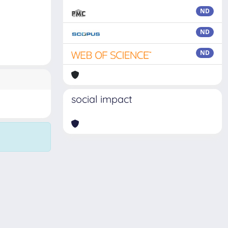
ND
ND
ND
social impact