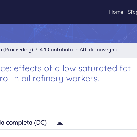
Home
Sfo
no (Proceeding)
4.1 Contributo in Atti di convegno
e: effects of a low saturated fat
l in oil refinery workers.
a completa (DC)