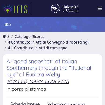
IRIS
IRIS
Catalogo Ricerca
4 Contributo in Atti di Convegno (Proceeding)
4.1 Contributo in Atti di convegno
A "good snapshot" of Italian
Southerners through the "fictional
eye" of Eudora Welty
SCIACCO, MARIA CONCETTA
In corso di stampa
Scheda breve
Scheda completa