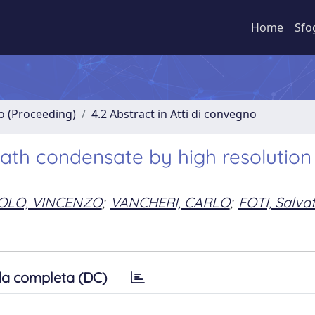
Home
Sfo
no (Proceeding)
4.2 Abstract in Atti di convegno
eath condensate by high resolutio
OLO, VINCENZO
;
VANCHERI, CARLO
;
FOTI, Salva
a completa (DC)