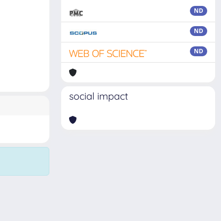
ND
ND
ND
social impact