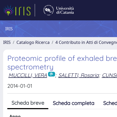
IRIS
IRIS
Catalogo Ricerca
4 Contributo in Atti di Conveg
Proteomic profile of exhaled br
spectrometry
MUCCILLI, VERA
;
SALETTI, Rosaria
;
CUNS
2014-01-01
Scheda breve
Scheda completa
Sched
Anno